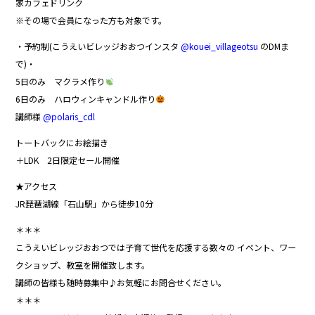
家カフェドリンク
※その場で会員になった方も対象です。
・予約制(こうえいビレッジおおつインスタ
@kouei_villageotsu
のDMま
で)・
5日のみ マクラメ作り
6日のみ ハロウィンキャンドル作り
講師様
@polaris_cdl
トートバックにお絵描き
＋LDK 2日限定セール開催
★アクセス
JR琵琶湖線「石山駅」から徒歩10分
＊＊＊
こうえいビレッジおおつでは子育て世代を応援する数々の イベント、ワー
クショップ、教室を開催致します。
講師の皆様も随時募集中♪お気軽にお問合せください。
＊＊＊