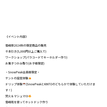
《イベント内容》
雪峰祭2024秋の限定商品の販売
千本引き(5,000円以上ご購入で)
ワークショップ(パラコードでキーホルダー作り)
お菓子つかみ取り(お子様限定)
・SnowPeak会員様限定・
テントの設営体験
ドリップ体験
(SnowPeakとKINTOのどちらかで体験していただけま
す！)
焚火＆マシュマロ
雪峰苑を使ってホットドック作り