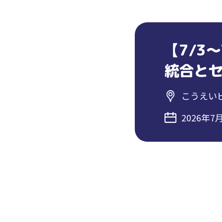
【7/3
統合とセ
こうえい
2026年7