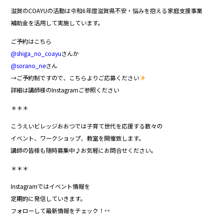
滋賀のCOAYUの活動は令和6年度滋賀県不安・悩みを抱える家庭支援事業
補助金を活用して実施しています。
ご予約はこちら
@shiga_no_coayu
さんか
@sorano_ne
さん
→ご予約制ですので、こちらよりご応募ください
詳細は講師様のInstagramご参照ください
＊＊＊
こうえいビレッジおおつでは子育て世代を応援する数々の
イベント、ワークショップ、教室を開催致します。
講師の皆様も随時募集中♪お気軽にお問合せください。
＊＊＊
Instagramではイベント情報を
定期的に発信していきます。
フォローして最新情報をチェック！