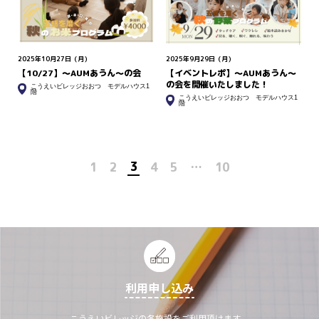
2025年10月27日（月）
2025年9月29日（月）
【10/27】〜AUMあうん〜の会
【イベントレポ】～AUMあうん～
の会を開催いたしました！
こうえいビレッジおおつ モデルハウス1
階
こうえいビレッジおおつ モデルハウス1
階
3
1
2
4
5
…
10
利用申し込み
こうえいビレッジの各施設をご利用頂けます。