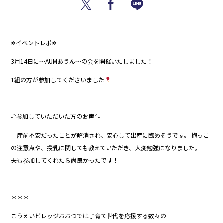
✲イベントレポ✲
3月14日に～AUMあうん～の会を開催いたしました！
1組の方が参加してくださいました
˗ˋ参加していただいた方のお声ˊ˗
「産前不安だったことが解消され、安心して出産に臨めそうです。 抱っこ
の注意点や、授乳に関しても教えていただき、大変勉強になりました。
夫も参加してくれたら尚良かったです！」
＊＊＊
こうえいビレッジおおつでは子育て世代を応援する数々の